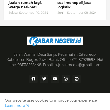
jualan rumah lagi,
soal monopoli jasa
warga hati-hati
logistik
Selasa, September 10, 2024
Senin, September 09, 2024
Jalan Wanna, Desa Sanja, Kecamatan Citeureup,
Kabupaten Bogor, Jawa Barat. Office: 021 87928598. Hot
line: 081318565448. Email: rujukanmedia@gmail.com
Our website uses cookies to improve your experience.
Home
Redaksi
Pedoman Media Siber
Learn more
Tentang Kami