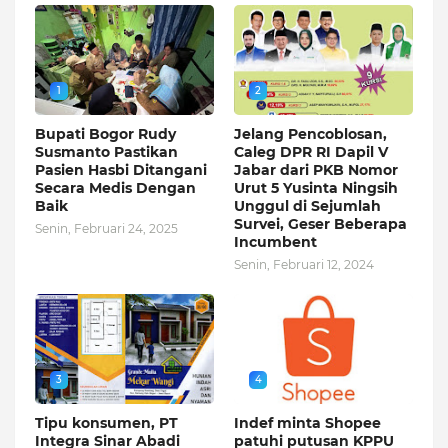
1
2
Bupati Bogor Rudy
Jelang Pencoblosan,
Susmanto Pastikan
Caleg DPR RI Dapil V
Pasien Hasbi Ditangani
Jabar dari PKB Nomor
Secara Medis Dengan
Urut 5 Yusinta Ningsih
Baik
Unggul di Sejumlah
Survei, Geser Beberapa
Senin, Februari 24, 2025
Incumbent
Senin, Februari 12, 2024
3
4
Tipu konsumen, PT
Indef minta Shopee
Integra Sinar Abadi
patuhi putusan KPPU