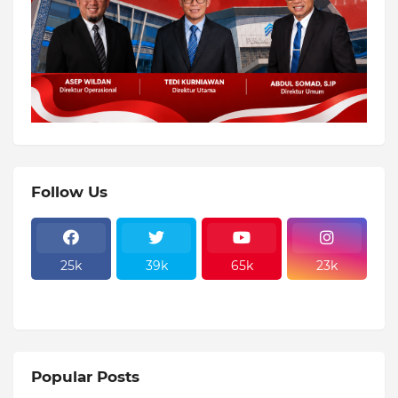
Follow Us
25k
39k
65k
23k
Popular Posts