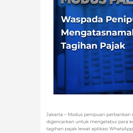
Jakarta – Modus penipuan perbankan 
digencarkan untuk mengelabui para k
tagihan pajak lewat aplikasi WhatsAp