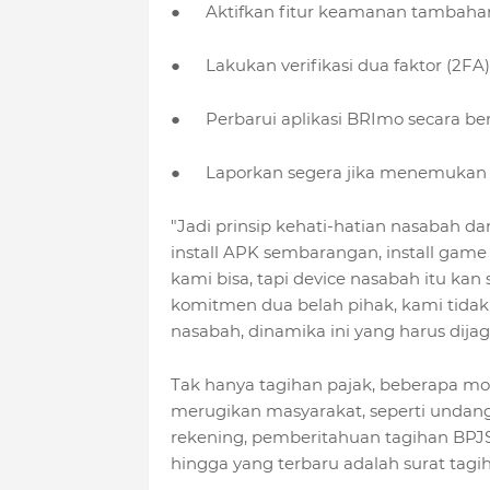
●
Aktifkan fitur keamanan tambaha
●
Lakukan verifikasi dua faktor (2FA
●
Perbarui aplikasi BRImo secara be
●
Laporkan segera jika menemukan 
"Jadi prinsip kehati-hatian nasabah da
install APK sembarangan, install gam
kami bisa, tapi device nasabah itu kan 
komitmen dua belah pihak, kami tidak
nasabah, dinamika ini yang harus dijag
Tak hanya tagihan pajak, beberapa mo
merugikan masyarakat, seperti undan
rekening, pemberitahuan tagihan BPJS, f
hingga yang terbaru adalah surat tagih