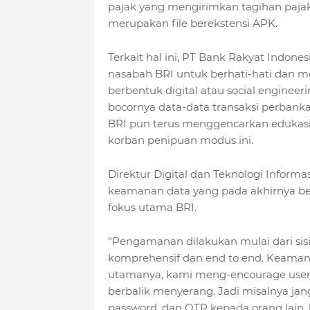
pajak yang mengirimkan tagihan pajak 
merupakan file berekstensi APK.
Terkait hal ini, PT Bank Rakyat Indo
nasabah BRI untuk berhati-hati dan 
berbentuk digital atau social enginee
bocornya data-data transaksi perban
BRI pun terus menggencarkan edukasi 
korban penipuan modus ini.
Direktur Digital dan Teknologi Infor
keamanan data yang pada akhirnya b
fokus utama BRI.
"Pengamanan dilakukan mulai dari sisi
komprehensif dan end to end. Keaman
utamanya, kami meng-encourage user, 
berbalik menyerang. Jadi misalnya ja
password, dan OTP kepada orang lain,