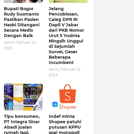
Bupati Bogor
Jelang
Rudy Susmanto
Pencoblosan,
Pastikan Pasien
Caleg DPR RI
Hasbi Ditangani
Dapil V Jabar
Secara Medis
dari PKB Nomor
Dengan Baik
Urut 5 Yusinta
Ningsih Unggul
Senin, Februari 24,
di Sejumlah
2025
Survei, Geser
Beberapa
Incumbent
Senin, Februari 12,
2024
3
4
Tipu konsumen,
Indef minta
PT Integra Sinar
Shopee patuhi
Abadi jualan
putusan KPPU
rumah lagi,
soal monopoli