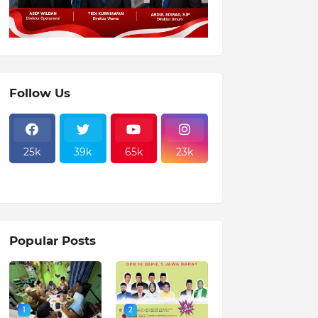
Follow Us
25k
39k
65k
23k
Popular Posts
1
2