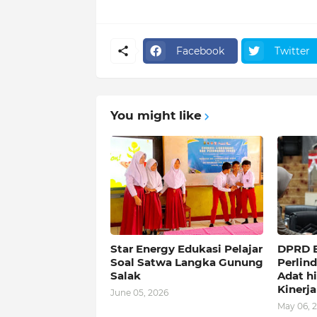
Facebook
Twitter
You might like
Star Energy Edukasi Pelajar
DPRD B
Soal Satwa Langka Gunung
Perlin
Salak
Adat h
Kinerja
June 05, 2026
May 06, 