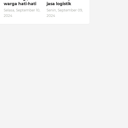
warga hati-hati
jasa logistik
Selasa, September 10,
Senin, September 09,
2024
2024