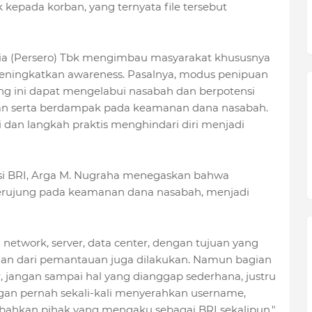
kepada korban, yang ternyata file tersebut
nesia (Persero) Tbk mengimbau masyarakat khususnya
meningkatkan awareness. Pasalnya, modus penipuan
ring ini dapat mengelabui nasabah dan berpotensi
kan serta berdampak pada keamanan dana nasabah.
dan langkah praktis menghindari diri menjadi
masi BRI, Arga M. Nugraha menegaskan bahwa
erujung pada keamanan dana nasabah, menjadi
 network, server, data center, dengan tujuan yang
an dari pemantauan juga dilakukan. Namun bagian
jangan sampai hal yang dianggap sederhana, justru
ngan pernah sekali-kali menyerahkan username,
 bahkan pihak yang mengaku sebagai BRI sekalipun,"