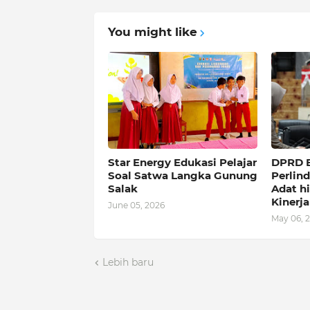
You might like
Star Energy Edukasi Pelajar
DPRD B
Soal Satwa Langka Gunung
Perlin
Salak
Adat h
Kinerja
June 05, 2026
May 06, 
Lebih baru