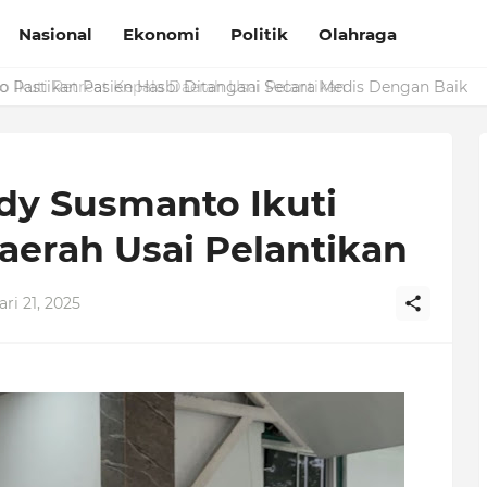
Nasional
Ekonomi
Politik
Olahraga
Pastikan Pasien Hasbi Ditangani Secara Medis Dengan Baik
dy Susmanto Ikuti
aerah Usai Pelantikan
ri 21, 2025