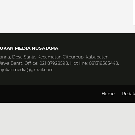
JUKAN MEDIA NUSATAMA
anna, Desa Sanja, Kecamatan Citeureup, Kabupaten
Jawa Barat. Office: 021 87928598. Hot line: 081318565448.
 rujukanmedia@gmail.com
Home
Redak