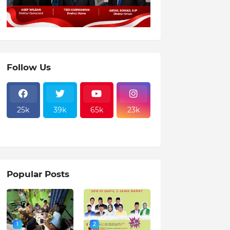
Follow Us
25k
39k
65k
23k
Popular Posts
1
2