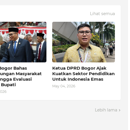
Lihat semua
ogor Bahas
Ketua DPRD Bogor Ajak
dungan Masyarakat
Kuatkan Sektor Pendidikan
ingga Evaluasi
Untuk Indonesia Emas
 Bupati
May 04, 2026
2026
Lebih lama