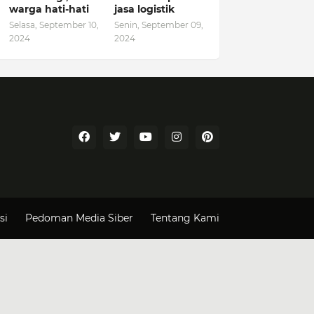
warga hati-hati
jasa logistik
Selasa, September 10,
Senin, September 09,
2024
2024
si
Pedoman Media Siber
Tentang Kami