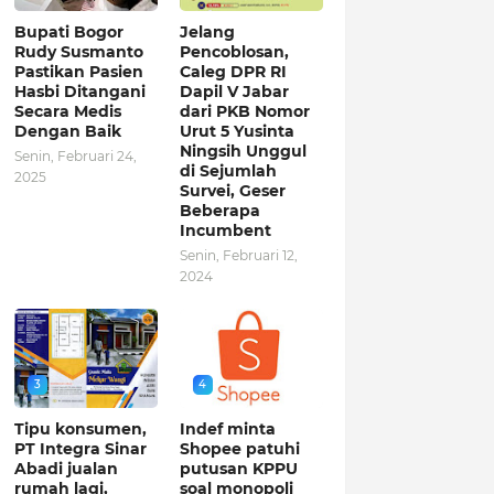
Bupati Bogor
Jelang
Rudy Susmanto
Pencoblosan,
Pastikan Pasien
Caleg DPR RI
Hasbi Ditangani
Dapil V Jabar
Secara Medis
dari PKB Nomor
Dengan Baik
Urut 5 Yusinta
Ningsih Unggul
Senin, Februari 24,
di Sejumlah
2025
Survei, Geser
Beberapa
Incumbent
Senin, Februari 12,
2024
3
4
Tipu konsumen,
Indef minta
PT Integra Sinar
Shopee patuhi
Abadi jualan
putusan KPPU
rumah lagi,
soal monopoli