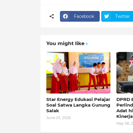
Facebook
Twitter
You might like
Star Energy Edukasi Pelajar
DPRD B
Soal Satwa Langka Gunung
Perlin
Salak
Adat h
Kinerja
June 05, 2026
May 06, 