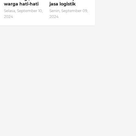
warga hati-hati
jasa logistik
Selasa, September 10,
Senin, September 09,
2024
2024