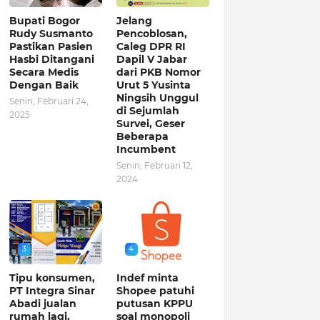
Bupati Bogor
Jelang
Rudy Susmanto
Pencoblosan,
Pastikan Pasien
Caleg DPR RI
Hasbi Ditangani
Dapil V Jabar
Secara Medis
dari PKB Nomor
Dengan Baik
Urut 5 Yusinta
Ningsih Unggul
Senin, Februari 24,
di Sejumlah
2025
Survei, Geser
Beberapa
Incumbent
Senin, Februari 12,
2024
3
4
Tipu konsumen,
Indef minta
PT Integra Sinar
Shopee patuhi
Abadi jualan
putusan KPPU
rumah lagi,
soal monopoli