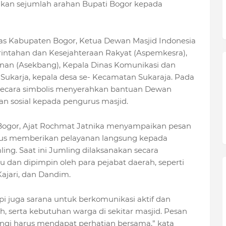
kan sejumlah arahan Bupati Bogor kepada
as Kabupaten Bogor, Ketua Dewan Masjid Indonesia
intahan dan Kesejahteraan Rakyat (Aspemkesra),
an (Asekbang), Kepala Dinas Komunikasi dan
ukarja, kepala desa se- Kecamatan Sukaraja. Pada
secara simbolis menyerahkan bantuan Dewan
 sosial kepada pengurus masjid.
 Bogor, Ajat Rochmat Jatnika menyampaikan pesan
rus memberikan pelayanan langsung kepada
ing. Saat ini Jumling dilaksanakan secara
 dan dipimpin oleh para pejabat daerah, seperti
Kajari, dan Dandim.
pi juga sarana untuk berkomunikasi aktif dan
dah, serta kebutuhan warga di sekitar masjid. Pesan
ungi harus mendapat perhatian bersama,” kata