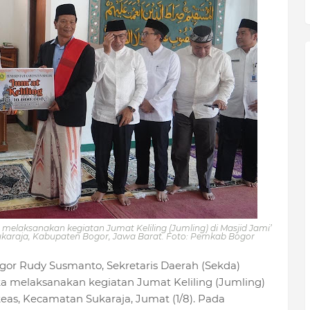
elaksanakan kegiatan Jumat Keliling (Jumling) di Masjid Jami’
karaja, Kabupaten Bogor, Jawa Barat. Foto: Pemkab Bogor
gor Rudy Susmanto, Sekretaris Daerah (Sekda)
a melaksanakan kegiatan Jumat Keliling (Jumling)
eas, Kecamatan Sukaraja, Jumat (1/8). Pada