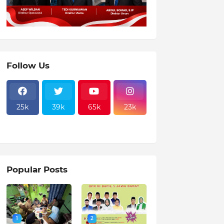
Follow Us
25k
39k
65k
23k
Popular Posts
1
2