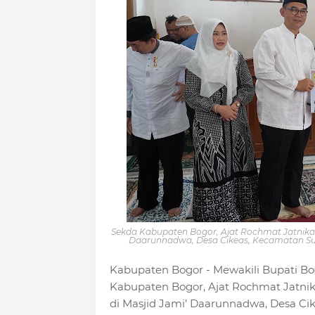
Sekda Kabupaten Bogor, Ajat Rochmat Jatnika m
Daarunnadwa, Desa Cikeas, Kecamatan Su
Kabupaten Bogor - Mewakili Bupati Bo
Kabupaten Bogor, Ajat Rochmat Jatnik
di Masjid Jami’ Daarunnadwa, Desa Cik