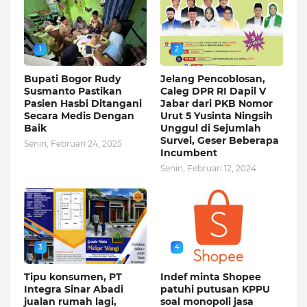
1
2
Bupati Bogor Rudy
Jelang Pencoblosan,
Susmanto Pastikan
Caleg DPR RI Dapil V
Pasien Hasbi Ditangani
Jabar dari PKB Nomor
Secara Medis Dengan
Urut 5 Yusinta Ningsih
Baik
Unggul di Sejumlah
Survei, Geser Beberapa
Senin, Februari 24, 2025
Incumbent
Senin, Februari 12, 2024
3
4
Tipu konsumen, PT
Indef minta Shopee
Integra Sinar Abadi
patuhi putusan KPPU
jualan rumah lagi,
soal monopoli jasa