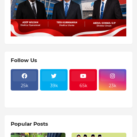
Follow Us
25k
39k
65k
23k
Popular Posts