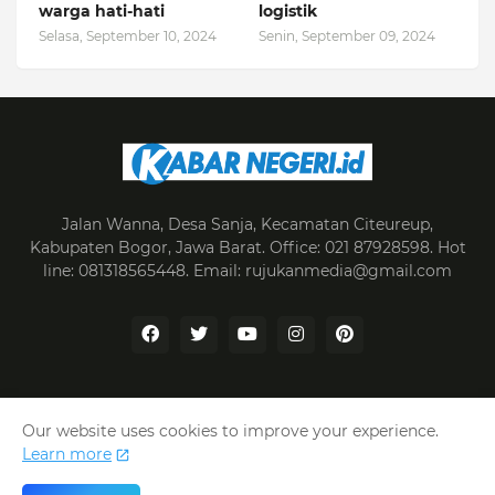
warga hati-hati
logistik
Selasa, September 10, 2024
Senin, September 09, 2024
Jalan Wanna, Desa Sanja, Kecamatan Citeureup,
Kabupaten Bogor, Jawa Barat. Office: 021 87928598. Hot
line: 081318565448. Email: rujukanmedia@gmail.com
Our website uses cookies to improve your experience.
Home
Redaksi
Pedoman Media Siber
Learn more
Tentang Kami