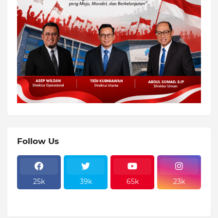
Follow Us
25k
39k
65k
23k