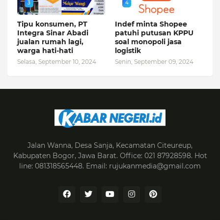
3
4
Tipu konsumen, PT
Indef minta Shopee
Integra Sinar Abadi
patuhi putusan KPPU
jualan rumah lagi,
soal monopoli jasa
warga hati-hati
logistik
Selasa, September 10, 2024
Senin, September 09, 2024
Jalan Wanna, Desa Sanja, Kecamatan Citeureup,
Kabupaten Bogor, Jawa Barat. Office: 021 87928598. Hot
line: 081318565448. Email: rujukanmedia@gmail.com