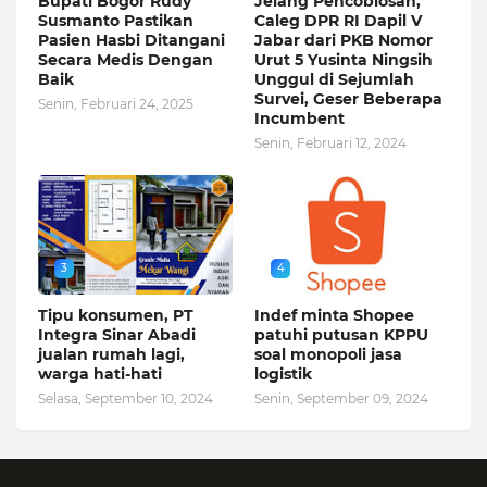
Bupati Bogor Rudy
Jelang Pencoblosan,
Susmanto Pastikan
Caleg DPR RI Dapil V
Pasien Hasbi Ditangani
Jabar dari PKB Nomor
Secara Medis Dengan
Urut 5 Yusinta Ningsih
Baik
Unggul di Sejumlah
Survei, Geser Beberapa
Senin, Februari 24, 2025
Incumbent
Senin, Februari 12, 2024
3
4
Tipu konsumen, PT
Indef minta Shopee
Integra Sinar Abadi
patuhi putusan KPPU
jualan rumah lagi,
soal monopoli jasa
warga hati-hati
logistik
Selasa, September 10, 2024
Senin, September 09, 2024