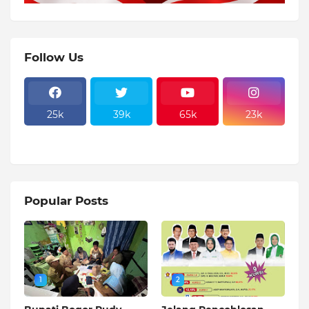
Follow Us
25k
39k
65k
23k
Popular Posts
1
2