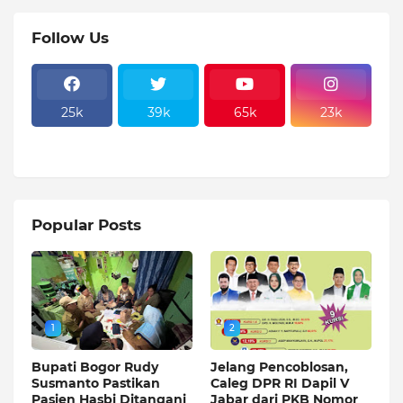
Follow Us
25k
39k
65k
23k
Popular Posts
1
2
Bupati Bogor Rudy
Jelang Pencoblosan,
Susmanto Pastikan
Caleg DPR RI Dapil V
Pasien Hasbi Ditangani
Jabar dari PKB Nomor