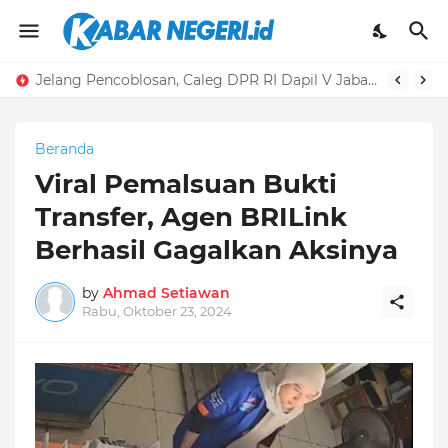
Jelang Pencoblosan, Caleg DPR RI Dapil V Jabar dari PKB Nomor Urut 5 Yusinta Ningsih Unggul di Sejumlah Survei, Geser Beberapa Incumbent
Beranda
Viral Pemalsuan Bukti
Transfer, Agen BRILink
Berhasil Gagalkan Aksinya
by
Ahmad Setiawan
Rabu, Oktober 23, 2024