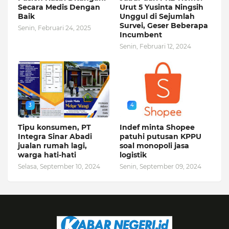
Secara Medis Dengan
Urut 5 Yusinta Ningsih
Baik
Unggul di Sejumlah
Survei, Geser Beberapa
Senin, Februari 24, 2025
Incumbent
Senin, Februari 12, 2024
3
4
Tipu konsumen, PT
Indef minta Shopee
Integra Sinar Abadi
patuhi putusan KPPU
jualan rumah lagi,
soal monopoli jasa
warga hati-hati
logistik
Selasa, September 10, 2024
Senin, September 09, 2024